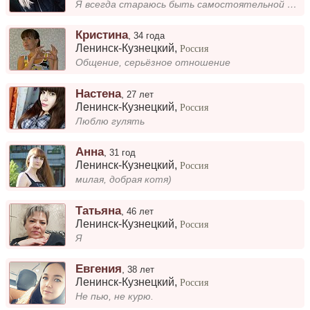
Я всегда стараюсь быть самостоятельной и принимать решения сама. Мне важно чувствовать себя уверенно и не зависеть от др...
Кристина
,
34 года
Ленинск-Кузнецкий
,
Россия
Общение, серьёзное отношение
Настена
,
27 лет
Ленинск-Кузнецкий
,
Россия
Люблю гулять
Анна
,
31 год
Ленинск-Кузнецкий
,
Россия
милая, добрая котя)
Татьяна
,
46 лет
Ленинск-Кузнецкий
,
Россия
Я
Евгения
,
38 лет
Ленинск-Кузнецкий
,
Россия
Не пью, не курю.