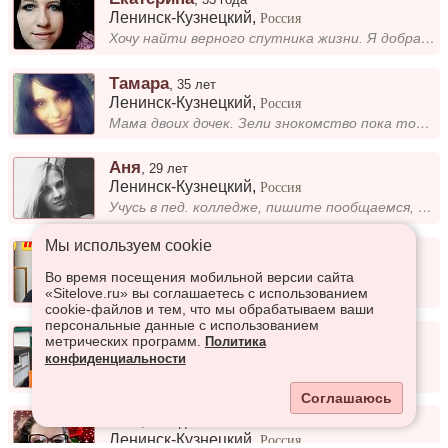
Ленинск-Кузнецкий
,
Россия
Хочу найти верного спутника жизни. Я добрая верная девушка.
Тамара
,
35 лет
Ленинск-Кузнецкий
,
Россия
Мама двоих дочек. Зели знокомство пока только общение.
Аня
,
29 лет
Ленинск-Кузнецкий
,
Россия
Учусь в пед. колледже, пишите пообщаемся, а там видно будет)
Мы используем сookie
Ольга
,
49 лет
Ленинск-Кузнецкий
,
Россия
Во время посещения мобильной версии сайта
Разведена.
«Sitelove.ru» вы соглашаетесь с использованием
cookie-файлов и тем, что мы обрабатываем ваши
персональные данные с использованием
Валерия
,
49 лет
метрических программ.
Политика
Ленинск-Кузнецкий
,
Россия
конфиденциальности
живу в Ленинске Кузнезнезке
Соглашаюсь
Аня
,
52 года
Ленинск-Кузнецкий
,
Россия