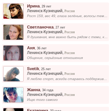
Ирина
,
29 лет
Ленинск-Кузнецкий
,
Россия
Рост 159, вес 49, глаза зелёные, волосы темно русые, остальное при общении.
Светланочка
,
27 лет
Ленинск-Кузнецкий
,
Россия
Я душевная, мне важно быть рядом с теми, кто ценит искренность и тепло. Люблю, когда вокруг понимание и забота. В свобод...
Аня
,
36 лет
Ленинск-Кузнецкий
,
Россия
Общение, серьёзные отношения
Svetik
,
25 лет
Ленинск-Кузнецкий
,
Россия
Я люблю спорт, всегда стараюсь поддерживать форму. В работе достигла неплохих результатов, но главное — остаюсь верной с...
Жанна
,
34 года
Ленинск-Кузнецкий
,
Россия
Ищю того самого
Екатерина
,
33 года