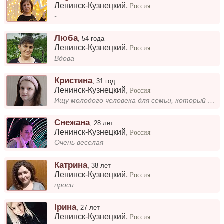
Ленинск-Кузнецкий
,
Россия
-
Люба
,
54 года
Ленинск-Кузнецкий
,
Россия
Вдова
Кристина
,
31 год
Ленинск-Кузнецкий
,
Россия
Ищу молодого человека для семьи, который не боится трудностей и готов взять с 3 детьми, имею свой дом, дети спокойны, во...
Снежана
,
28 лет
Ленинск-Кузнецкий
,
Россия
Очень веселая
Катрина
,
38 лет
Ленинск-Кузнецкий
,
Россия
проси
Ірина
,
27 лет
Ленинск-Кузнецкий
,
Россия