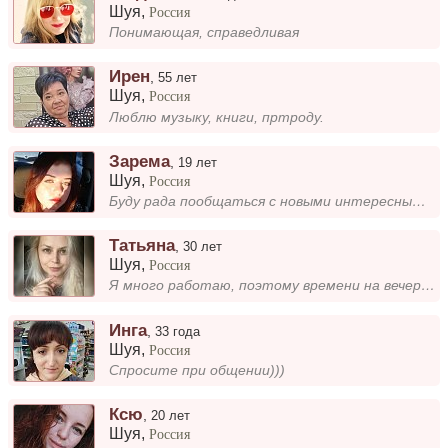
Шуя
,
Россия
Понимающая, справедливая
Ирен
,
55 лет
Шуя
,
Россия
Люблю музыку, книги, пртроду.
Зарема
,
19 лет
Шуя
,
Россия
Буду рада пообщаться с новыми интересными людьми)
Татьяна
,
30 лет
Шуя
,
Россия
Я много работаю, поэтому времени на вечеринки и знакомства почти не остаётся. Мне важны здоровые и уважительные отношени...
Инга
,
33 года
Шуя
,
Россия
Спросите при общении)))
Ксю
,
20 лет
Шуя
,
Россия