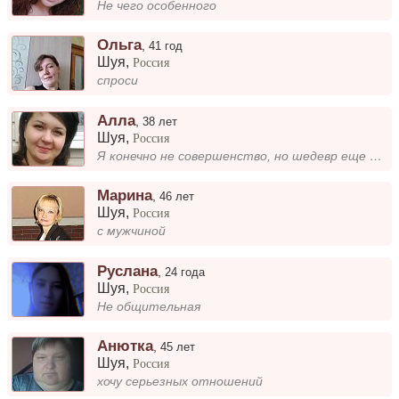
Не чего особенного
Oльга
,
41 год
Шуя
,
Россия
спроси
Алла
,
38 лет
Шуя
,
Россия
Я конечно не совершенство, но шедевр еще тот)))
Марина
,
46 лет
Шуя
,
Россия
c мужчиной
Руслана
,
24 года
Шуя
,
Россия
Не общительная
Анютка
,
45 лет
Шуя
,
Россия
хочу серьезных отношений