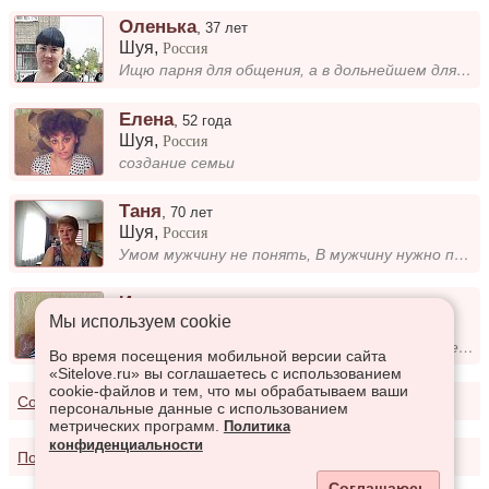
Оленька
,
37 лет
Шуя
,
Россия
Ищю парня для общения, а в дольнейшем для серьёзных отношений!
Елена
,
52 года
Шуя
,
Россия
создание семьи
Таня
,
70 лет
Шуя
,
Россия
Умом мужчину не понять, В мужчину нужно просто верить. Он должен делом доказать, Что можно жизнь ему доверить. Умом мужч...
Ирина
,
54 года
Мы используем сookie
Шуя
,
Россия
Познакомлюсь с порядочным мужчиной для серьёзных отношений
Во время посещения мобильной версии сайта
«Sitelove.ru» вы соглашаетесь с использованием
cookie-файлов и тем, что мы обрабатываем ваши
Соглашение о предоставлении услуг
персональные данные с использованием
метрических программ.
Политика
конфиденциальности
Политика конфиденциальности
Соглашаюсь