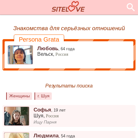
Знакомства для серьёзных отношений
Persona Grata
Любовь
,
64 года
Вельск,
Россия
Результаты поиска
Женщины
г. Шуя
Софья
,
19 лет
Шуя
,
Россия
Ищу Парня
Людмила
,
54 года