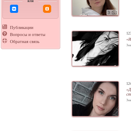
или
3
Публикации
12
Вопросы и ответы
«И
Обратная связь
Зна
12
«Д
ст
Зна