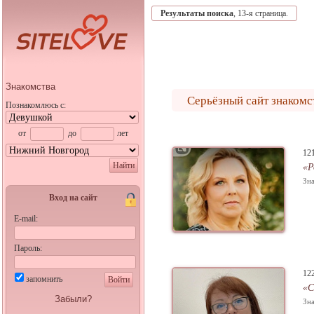
Результаты поиска
, 13-я страница.
Знакомства
Серьёзный сайт знакомс
Познакомлюсь с:
от
до
лет
12
Найти
«Р
Зна
Вход на сайт
E-mail:
Пароль:
12
запомнить
Войти
«С
Забыли?
Зна