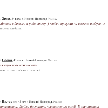
Зина
8.
, 34 года, г. Нижний Новгород /
/
Россия
аботаю с детьми и рада этому: ) люблю прогулки на свежем воздухе...»
комства для брака.
Елена
9.
, 45 лет, г. Нижний Новгород /
/
Россия
ля серьезных отношений»
комства для серьёзных отношений.
Валерия
0.
, 45 лет, г. Нижний Новгород /
/
Россия
птимистка. Люблю достигать поставленных целей. В отношениях -