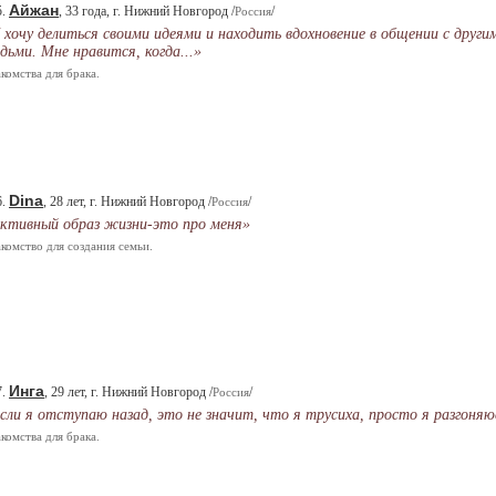
Айжан
5.
, 33 года, г. Нижний Новгород /
/
Россия
 хочу делиться своими идеями и находить вдохновение в общении с други
дьми. Мне нравится, когда...»
комства для брака.
Dina
6.
, 28 лет, г. Нижний Новгород /
/
Россия
ктивный образ жизни-это про меня»
комство для создания семьи.
Инга
7.
, 29 лет, г. Нижний Новгород /
/
Россия
сли я отступаю назад, это не значит, что я трусиха, просто я разгоняюс
комства для брака.