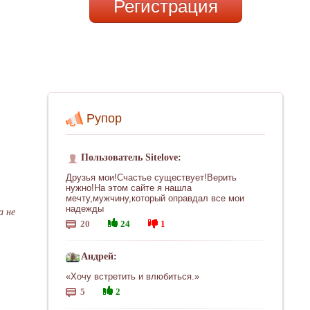
Регистрация
Рупор
Пользователь Sitelove:
Друзья мои!Счастье существует!Верить
нужно!На этом сайте я нашла
мечту,мужчину,который оправдал все мои
надежды
а не
20
24
1
Андрей:
«Хочу встретить и влюбиться.»
5
2