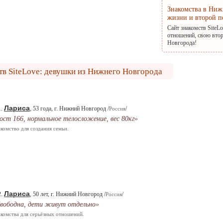
Знакомства в Ниж
жизни и второй п
Сайт знакомств SiteL
отношений, свою втор
Новгорода!
тв SiteLove: девушки из Нижнего Новгорода
Лариса
1.
, 53 года, г. Нижний Новгород /
/
Россия
ост 166, нормальное телосложение, вес 80кг»
комство для создания семьи.
Лариса
2.
, 50 лет, г. Нижний Новгород /
/
Россия
вободна, дети живут отдельно»
комства для серьёзных отношений.