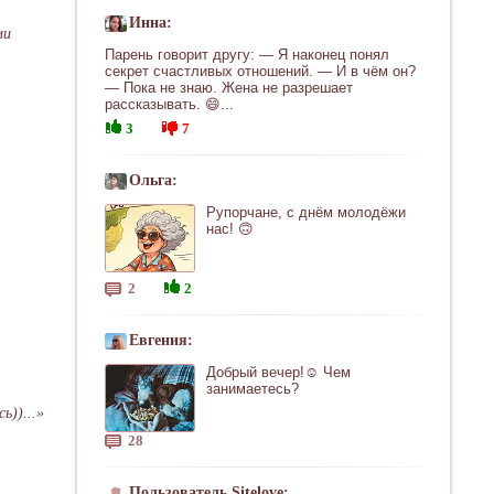
Инна:
ми
Парень говорит другу: — Я наконец понял
секрет счастливых отношений. — И в чём он?
— Пока не знаю. Жена не разрешает
рассказывать. 😄...
3
7
Ольга:
Рупорчане, с днём молодёжи
нас! 🙃
2
2
Евгения:
Добрый вечер!☺ Чем
занимаетесь?
ь))...»
28
Пользователь Sitelove: