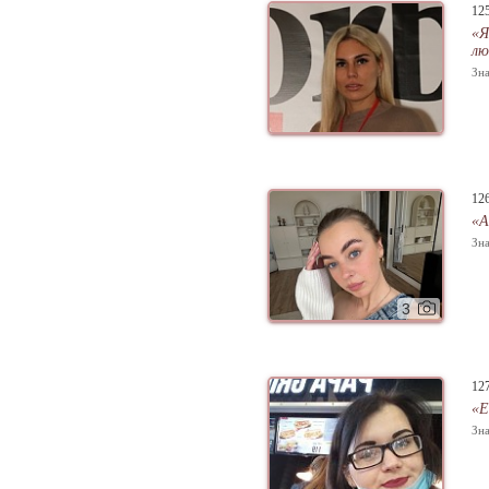
12
«Я
лю
Зна
12
«А
Зна
3
12
«Е
Зна