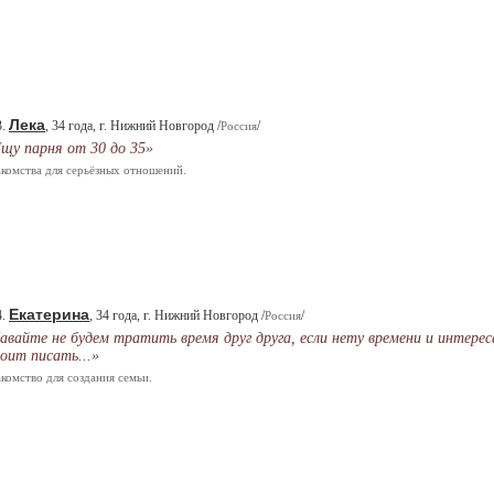
Лека
3.
, 34 года, г. Нижний Новгород /
/
Россия
щу парня от 30 до 35»
комства для серьёзных отношений.
Екатерина
4.
, 34 года, г. Нижний Новгород /
/
Россия
авайте не будем тратить время друг друга, если нету времени и интерес
оит писать...»
комство для создания семьи.