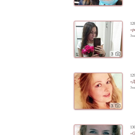
12
«р
Зна
3
12
«Д
Зна
3
13
«О