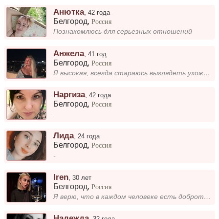
Анютка
,
42 года
Белгород
,
Россия
Познакомлюсь для серьезных отношений
Анжела
,
41 год
Белгород
,
Россия
Я высокая, всегда стараюсь выглядеть ухоженно, люблю добрые поступки и радость приносящие моменты. Мне нравится, когда л...
Наргиза
,
42 года
Белгород
,
Россия
.
Лида
,
24 года
Белгород
,
Россия
-
Iren
,
30 лет
Белгород
,
Россия
Я верю, что в каждом человеке есть доброта и искренность. Мне нравится жить с открытым сердцем, видеть лучшее в окружающ...
Надежда
,
32 года