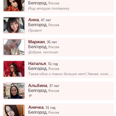
Белгород
,
Россия
Ищу вторую половинку
Анна
,
47 лет
Белгород
,
Россия
Привет
Маржан
,
35 лет
Белгород
,
Россия
Добрая, честная
Наталья
,
51 год
Белгород
,
Россия
Такая одна и таких больше нет! Умная, хозяйственная, с чувством юмора, оптимистка! Открою свое сердце мужчине, который...
Альбина
,
37 лет
Белгород
,
Россия
💙
Анечка
,
31 год
Белгород
,
Россия