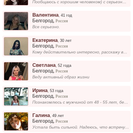
Пообщаюсь с хорошим человеком) с серьезными намерениями
Валентина
,
41 год
Белгород
,
Россия
Все серьезно.
Екатерина
,
30 лет
Белгород
,
Россия
Кому действительно интересно, расскажу всё при общении!!!
Светлана
,
52 года
Белгород
,
Россия
Веду активный образ жизни
Ирина
,
53 года
Белгород
,
Россия
Познакомлюсь с мужчиной от 48 - 55 лет, без вредных привычек, для создания семьи.
Галина
,
49 лет
Белгород
,
Россия
Устала быть сильной. Надеюсь, что встречу мужчину, способного сделать из меня слабую и домашнюю. Зарабатываю сама, жилье...