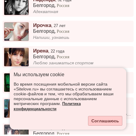
Белгород
,
Россия
Адекватная
Ирочка
,
27 лет
Белгород
,
Россия
Напиши, узнаешь
Ирена
,
22 года
Белгород
,
Россия
Люблю заниматься спортом
Мы используем сookie
Елена
,
41 год
Белгород
,
Россия
Во время посещения мобильной версии сайта
Рост 175, вес 80. Люблю животных
«Sitelove.ru» вы соглашаетесь с использованием
cookie-файлов и тем, что мы обрабатываем ваши
персональные данные с использованием
Ольга
,
22 года
метрических программ.
Политика
Белгород
,
Россия
конфиденциальности
Работаю СММ в госструктурах, заканчиваю университет на филолога.
Соглашаюсь
Zhanna
,
21 год
Белгород
,
Россия