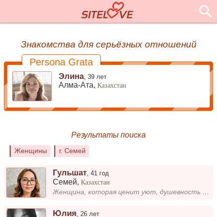
Знакомства для серьёзных отношений
Persona Grata
Элина
,
39 лет
Алма-Ата,
Казахстан
Результаты поиска
Женщины
г. Семей
Гульшат
,
41 год
Семей
,
Казахстан
Женщина, которая ценит уют, душевность и простые радости жизни!Есть взрослая дочь. Умею быть мягкой и доброй, но при это...
Юлия
,
26 лет