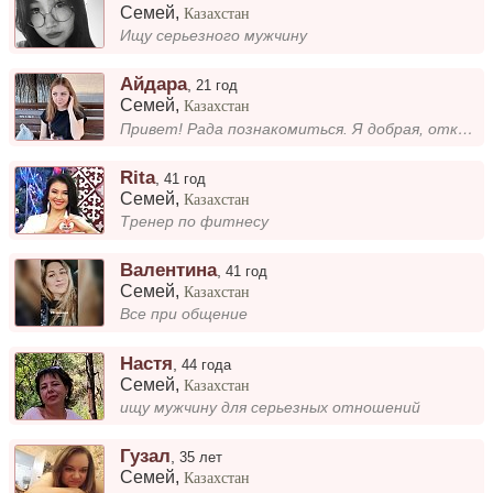
Семей
,
Казахстан
Ищу серьезного мужчину
Айдара
,
21 год
Семей
,
Казахстан
Привет! Рада познакомиться. Я добрая, открытая и всегда стараюсь видеть позитив в людях. Люблю путешествовать, читать и...
Rita
,
41 год
Семей
,
Казахстан
Тренер по фитнесу
Валентина
,
41 год
Семей
,
Казахстан
Все при общение
Настя
,
44 года
Семей
,
Казахстан
ищу мужчину для серьезных отношений
Гузал
,
35 лет
Семей
,
Казахстан