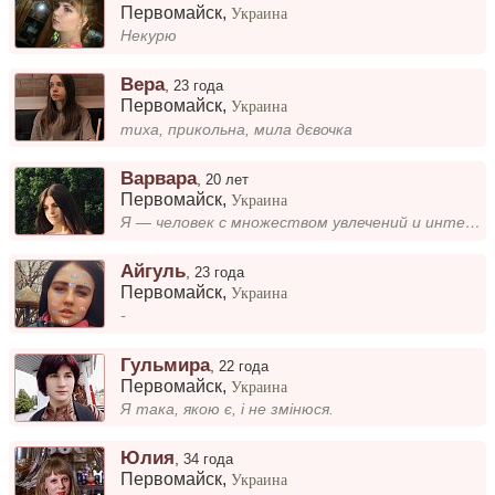
Первомайск
,
Украина
Некурю
Вера
,
23 года
Первомайск
,
Украина
тиха, прикольна, мила дєвочка
Варвара
,
20 лет
Первомайск
,
Украина
Я — человек с множеством увлечений и интересов. Люблю открывать новое: книги, фильмы, музыку, а также путешествовать по...
Айгуль
,
23 года
Первомайск
,
Украина
-
Гульмира
,
22 года
Первомайск
,
Украина
Я така, якою є, і не змінюся.
Юлия
,
34 года
Первомайск
,
Украина