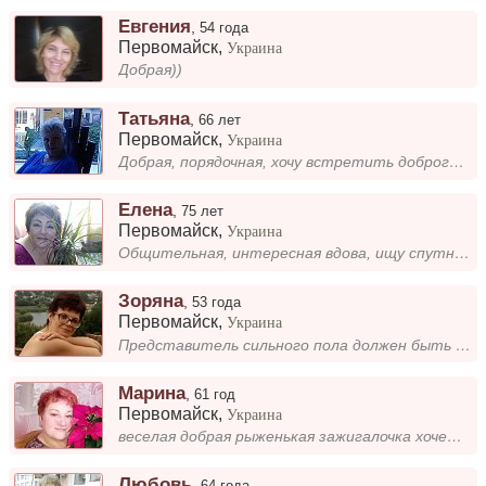
Евгения
,
54 года
Первомайск
,
Украина
Добрая))
Татьяна
,
66 лет
Первомайск
,
Украина
Добрая, порядочная, хочу встретить доброго порядочного человека.
Елена
,
75 лет
Первомайск
,
Украина
Общительная, интересная вдова, ищу спутника для жизни. Верю что и 60 можно быть счастливой!
Зоряна
,
53 года
Первомайск
,
Украина
Представитель сильного пола должен быть сильным и состоявшимся во всех отношениях.
Марина
,
61 год
Первомайск
,
Украина
веселая добрая рыженькая зажигалочка хочет найти себе друга мужа любовника в одном лице жду тебя сонечко...
Любовь
,
64 года