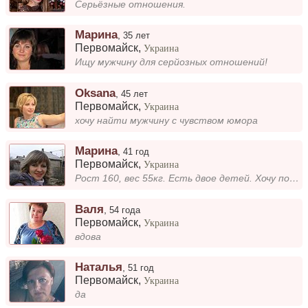
Серьёзные отношения.
Марина
,
35 лет
Первомайск
,
Украина
Ищу мужчину для серйозных отношений!
Oksana
,
45 лет
Первомайск
,
Украина
хочу найти мужчину с чувством юмора
Марина
,
41 год
Первомайск
,
Украина
Рост 160, вес 55кг. Есть двое детей. Хочу познакомиться с мужчиной для создания семьи.
Валя
,
54 года
Первомайск
,
Украина
вдова
Наталья
,
51 год
Первомайск
,
Украина
да