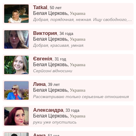
Tatkal
,
50 лет
Белая Церковь
,
Украина
Добрая, порядочная, нежная. Ищу свободного, надежного мужчину 43-50 лет для жизни.
Виктория
,
34 года
Белая Церковь
,
Украина
Добрая, красивая, умная.
Євгенія
,
31 год
Белая Церковь
,
Украина
Серйозні відносини
Лина
,
39 лет
Белая Церковь
,
Украина
Рассматриваю только серьезные отношения
Александра
,
33 года
Белая Церковь
,
Украина
руки уже опустились
Анна
,
51 год