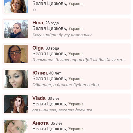
Белая Церковь
,
Украина
☺️
Ніна
,
23 года
Белая Церковь
,
Украина
Хочу знайти другу половинку
Olga
,
33 года
Белая Церковь
,
Украина
Я самотня Шукаю парня Щоб любив Хочу мати сім ю І люблячого чоловіка
Юлия
,
40 лет
Белая Церковь
,
Украина
Общение, а дальше будет видно.
Vlada
,
30 лет
Белая Церковь
,
Украина
отзывчивая, веселая девушка
Анюта
,
35 лет
Белая Церковь
,
Украина