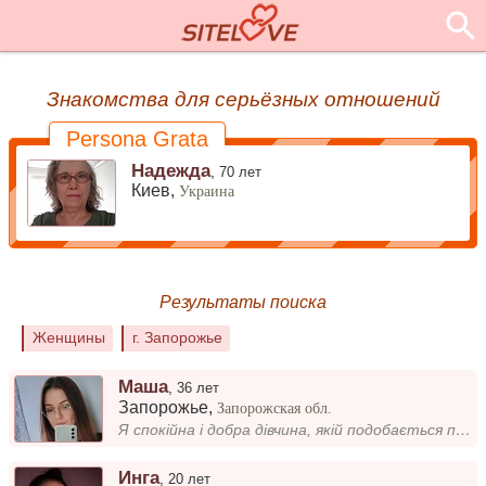
Знакомства для серьёзных отношений
Persona Grata
Надежда
,
70 лет
Киев,
Украина
Результаты поиска
Женщины
г. Запорожье
Маша
,
36 лет
Запорожье
,
Запорожская обл.
Я спокійна і добра дівчина, якій подобається проводити час в компанії близьких і відчувати тепло душів. Мрію про те, щоб...
Инга
,
20 лет