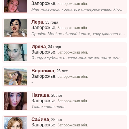
Запорожье
,
Запорожская обл.
Мне нравится, когда всё интересненько. Люблю открывать для себя новое и делиться впечатлениями.
Лера
,
33 года
Запорожье
,
Запорожская обл.
Привіт! Мені не цікавий інтим, хочу цікавого спілкування, спочатку прогулянки, далі все залежить від життя. Працюю в мед...
Ирена
,
34 года
Запорожье
,
Запорожская обл.
Я ищу глубокие и искренние отношения, основанные на взаимном уважении и понимании. Добрая и целеустремленная, я всегда с...
Вероника
,
26 лет
Запорожье
,
Запорожская обл.
-
Наташа
,
28 лет
Запорожье
,
Запорожская обл.
Такая какая есть
Сабина
,
28 лет
Запорожье
,
Запорожская обл.