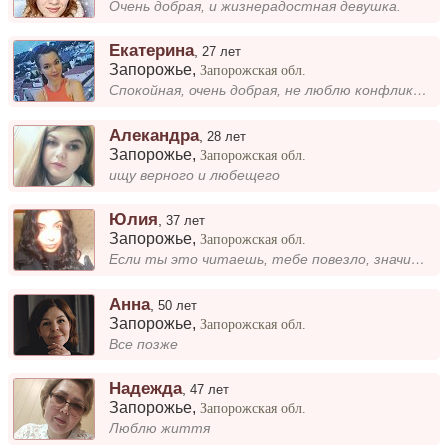
Очень добрая, и жизнерадостная девушка.
Екатерина
,
27 лет
Запорожье
,
Запорожская обл.
Спокойная, очень добрая, не люблю конфликты и споры
Алекандра
,
28 лет
Запорожье
,
Запорожская обл.
ищу верного и любещего
Юлия
,
37 лет
Запорожье
,
Запорожская обл.
Если ты это читаешь, тебе повезло, значит наши пути пересеклись. )
Анна
,
50 лет
Запорожье
,
Запорожская обл.
Все позже
Надежда
,
47 лет
Запорожье
,
Запорожская обл.
Люблю життя