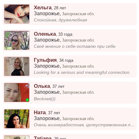
Хельга
,
28 лет
Запорожье
,
Запорожская обл.
Спокойная, дружелюбная
Оленька
,
33 года
Запорожье
,
Запорожская обл.
Своё мнение о себе-оставлю при себе.
Гульфия
,
34 года
Запорожье
,
Запорожская обл.
Looking for a serious and meaningful connection.
Олька
,
37 лет
Запорожье
,
Запорожская обл.
Весёлая)))
Ната
,
37 лет
Запорожье
,
Запорожская обл.
Очень жизнерадостная, целеустремленная личность
Tatjana
,
29 лет