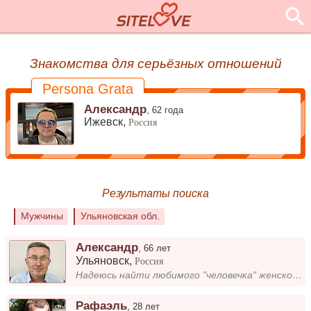
Знакомства для серьёзных отношений
Persona Grata
Александр
,
62 года
Ижевск,
Россия
Результаты поиска
Мужчины
Ульяновская обл.
Александр
,
66 лет
Ульяновск
,
Россия
Надеюсь найти любимого "человечка" женского рода. Знакомство, общение. Вдовец.
Рафаэль
,
28 лет