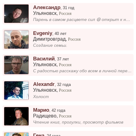
Александр
,
31 год
Ульяновск
,
Россия
Парень в самом расцвете сил 😄 открыт к новым знакомствам
Evgeniy
,
40 лет
Димитровград
,
Россия
Создание семьи.
Василий
,
37 лет
Ульяновск
,
Россия
С радостью расскажу обо всем в личной переписке. Люблю находить общие темы для разговора и делиться интересными историям...
Alexandr
,
32 года
Ульяновск
,
Россия
Холост
Марио
,
42 года
Радищево
,
Россия
Чтение книг, прогулки, просмотр фильмов
Гена
,
24 года