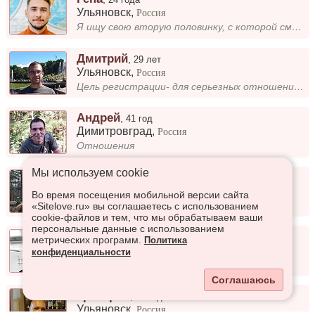
Ульяновск
,
Россия
Я ищу свою вторую половинку, с которой смогу построить крепкие и искренние отношения. Важно быть рядом, поддерживать дру...
Дмитрий
,
29 лет
Ульяновск
,
Россия
Цель регистрации- для серьезных отношений и создании семьи в будущем. О себе- тихий, спокойный, целенаправленный, без вр...
Андрей
,
41 год
Димитровград
,
Россия
Отношения
Мы используем сookie
Дмитрий
,
28 лет
Димитровград
,
Россия
Во время посещения мобильной версии сайта
Люблю сериалы
«Sitelove.ru» вы соглашаетесь с использованием
cookie-файлов и тем, что мы обрабатываем ваши
персональные данные с использованием
Net_Kondi
,
27 лет
метрических программ.
Политика
Димитровград
,
Россия
конфиденциальности
Чет есть 😄
Соглашаюсь
Григорий
,
53 года
Ульяновск
,
Россия