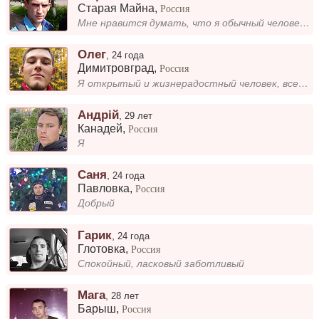
Старая Майна
,
Россия
Мне нравится думать, что я обычный человек с обычными интересами, но в этом есть своя прелесть. Возможно, я не самый ярк...
Oлег
,
24 года
Димитровград
,
Россия
Я открытый и жизнерадостный человек, всегда готов поддержать и поднять настроение. Люблю путешествовать, слушать музыку...
Андрій
,
29 лет
Канадей
,
Россия
Я
Саня
,
24 года
Павловка
,
Россия
Добрый
Гарик
,
24 года
Глотовка
,
Россия
Спокойный, ласковый заботливый
Мага
,
28 лет
Барыш
,
Россия