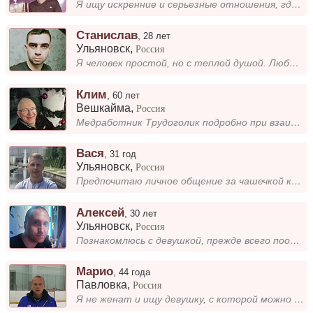
Я ищу искренние и серьезные отношения, где будет взаимная забота и понимание. Важно, чтобы рядом был человек, с которым...
Станислав
,
28 лет
Ульяновск
,
Россия
Я человек простой, но с теплой душой. Люблю проводить время с близкими, читать и слушать музыку. Для меня важно быть иск...
Клим
,
60 лет
Вешкайма
,
Россия
Медработник Трудоголик подробно при взаимной симпатии переезд не рассматриваюЛЮБЛЮ ДЕТЕЙ ИЗДАЛЕКА НЕ ПИШИТЕ!
Вася
,
31 год
Ульяновск
,
Россия
Предпочитаю личное общение за чашечкой капучино; )
Алексей
,
30 лет
Ульяновск
,
Россия
Познакомлюсь с девушкой, прежде всего пообщаться, а дальше видно будет. Если сложится - готов к серьезным отношениям....
Марио
,
44 года
Павловка
,
Россия
Я не женат и ищу девушку, с которой можно построить настоящие и глубокие отношения. Мне важна искренность и доверие в об...