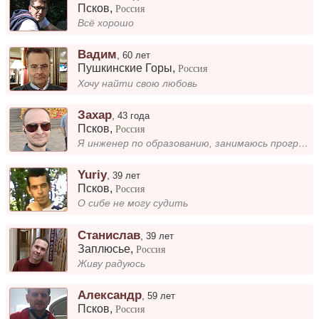
Псков
,
Россия
Всё хорошо
Вадим
,
60 лет
Пушкинские Горы
,
Россия
Хочу найти свою любовь
Захар
,
43 года
Псков
,
Россия
Я инженер по образованию, занимаюсь программированием и практикую йогу. Люблю разбираться в технических задачах, писать...
Yuriy
,
39 лет
Псков
,
Россия
О сибе не могу судить
Станислав
,
39 лет
Заплюсье
,
Россия
Живу радуюсь
Александр
,
59 лет
Псков
,
Россия