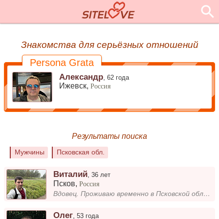
Знакомства для серьёзных отношений
Persona Grata
Александр
,
62 года
Ижевск,
Россия
Результаты поиска
Мужчины
Псковская обл.
Виталий
,
36 лет
Псков
,
Россия
Вдовец. Проживаю временно в Псковской области. Собираюсь переезжать к лету. О себе в ЛС.
Олег
,
53 года