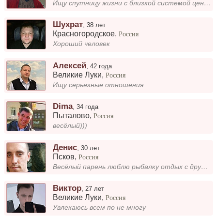
Ищу спутницу жизни с близкой системой ценностей, подробности при общении (Ищу среди серой я массы Одну свою женщину – в...
Шухрат
,
38 лет
Красногородское
,
Россия
Хороший человек
Алексей
,
42 года
Великие Луки
,
Россия
Ищу серьезные отношения
Dima
,
34 года
Пыталово
,
Россия
весёлый)))
Денис
,
30 лет
Псков
,
Россия
Весёлый парень люблю рыбалку отдых с друзьями
Виктор
,
27 лет
Великие Луки
,
Россия
Увлекаюсь всем по не многу