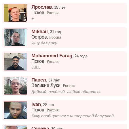
Ярослав
,
35 лет
Псков
,
Россия
+
Mikhail
,
31 год
Остров
,
Россия
Ищу девушку
Mohammed Farag
,
24 года
Псков
,
Россия
❤️‍🔥❤️‍🔥
Павел
,
37 лет
Великие Луки
,
Россия
Добрый, весёлый, люблю общаться
Ivan
,
28 лет
Псков
,
Россия
Хочу пообщаться с интересной девушкой
Серёжа
,
30 лет