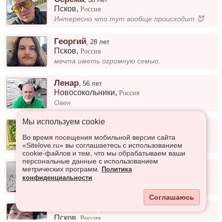
Псков
,
Россия
Интересно что тут вообще происходит 😈
Георгий
,
28 лет
Псков
,
Россия
мечта иметь огромную семью.
Ленар
,
56 лет
Новосокольники
,
Россия
Овен
Мы используем сookie
Дмитрий
,
43 года
Новосокольники
,
Россия
Во время посещения мобильной версии сайта
Ищу девушку для серьёзных отношений
«Sitelove.ru» вы соглашаетесь с использованием
cookie-файлов и тем, что мы обрабатываем ваши
персональные данные с использованием
Володя
,
53 года
метрических программ.
Политика
Псков
,
Россия
конфиденциальности
Серьёзные отношения
Соглашаюсь
Константин
,
25 лет
Псков
,
Россия