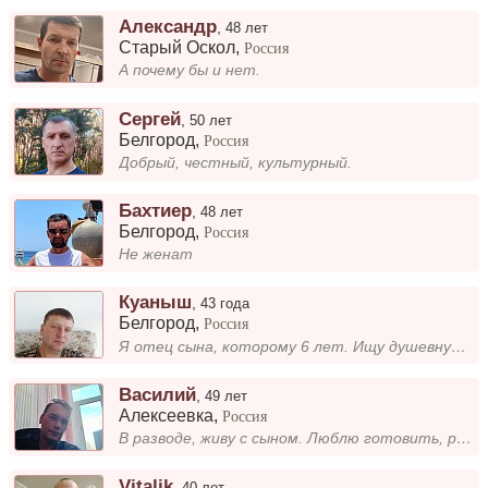
Александр
,
48 лет
Старый Оскол
,
Россия
А почему бы и нет.
Сергей
,
50 лет
Белгород
,
Россия
Добрый, честный, культурный.
Бахтиер
,
48 лет
Белгород
,
Россия
Не женат
Куаныш
,
43 года
Белгород
,
Россия
Я отец сына, которому 6 лет. Ищу душевную и заботливую женщину для построения теплой семьи. Важны взаимная поддержка, по...
Василий
,
49 лет
Алексеевка
,
Россия
В разводе, живу с сыном. Люблю готовить, рыбалку, шашлык на природе. Не пьющий, спокойный, и домашний и готов на всё рад...
Vitalik
,
40 лет