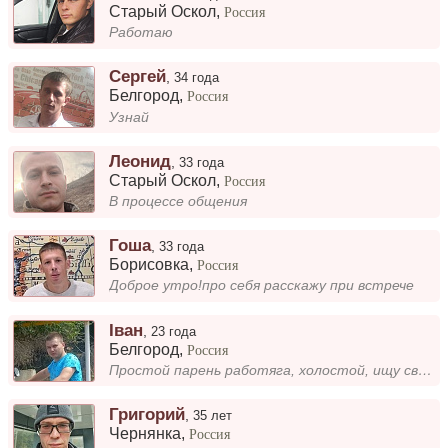
Старый Оскол
,
Россия
Работаю
Сергей
,
34 года
Белгород
,
Россия
Узнай
Леонид
,
33 года
Старый Оскол
,
Россия
В процессе общения
Гоша
,
33 года
Борисовка
,
Россия
Доброе утро!про себя расскажу при встрече
Іван
,
23 года
Белгород
,
Россия
Простой парень работяга, холостой, ищу свою спутницу жизни )
Григорий
,
35 лет
Чернянка
,
Россия