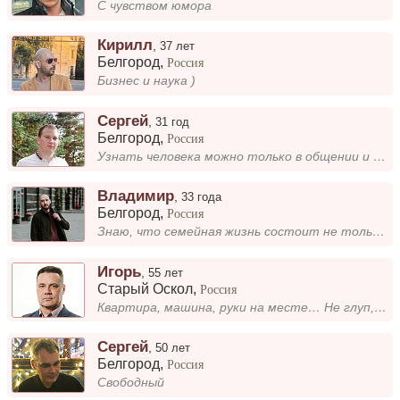
С чувством юмора
Кирилл
,
37 лет
Белгород
,
Россия
Бизнес и наука )
Сергей
,
31 год
Белгород
,
Россия
Узнать человека можно только в общении и проводя с ним время. Обычный парень, люблю музыку, рыбалку, увлекаюсь фото и ви...
Владимир
,
33 года
Белгород
,
Россия
Знаю, что семейная жизнь состоит не только из удовольствий и развлечений, ещё это труд и ограничения, а как только появи...
Игорь
,
55 лет
Старый Оскол
,
Россия
Квартира, машина, руки на месте… Не глуп, образован… молод и способен… 😉 Намерения серьёзные. Ищу здоровые отношения с...
Сергей
,
50 лет
Белгород
,
Россия
Свободный