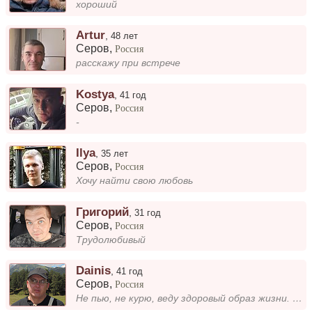
хороший
Artur
,
48 лет
Серов
,
Россия
расскажу при встрече
Kostya
,
41 год
Серов
,
Россия
-
Ilya
,
35 лет
Серов
,
Россия
Хочу найти свою любовь
Григорий
,
31 год
Серов
,
Россия
Трудолюбивый
Dainis
,
41 год
Серов
,
Россия
Не пью, не курю, веду здоровый образ жизни. Моя слабость люблю готовить.