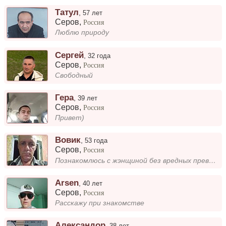
Татул
,
57 лет
Серов
,
Россия
Люблю природу
Сергей
,
32 года
Серов
,
Россия
Свободный
Гера
,
39 лет
Серов
,
Россия
Привет)
Вовик
,
53 года
Серов
,
Россия
Познакомлюсь с жэнщиной без вредных превычек
Arsen
,
40 лет
Серов
,
Россия
Расскажу при знакомстве
Александор
,
38 лет