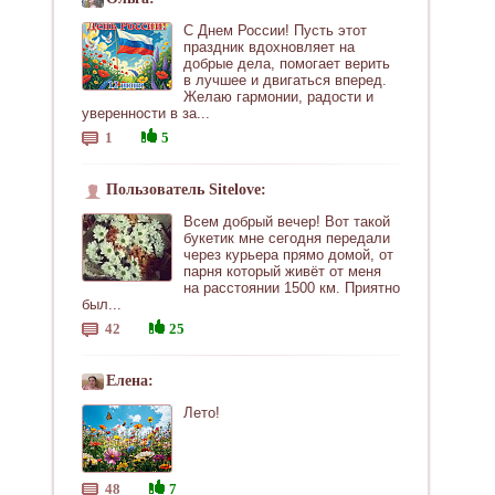
С Днем России! Пусть этот
праздник вдохновляет на
добрые дела, помогает верить
в лучшее и двигаться вперед.
Желаю гармонии, радости и
уверенности в за...
1
5
Пользователь Sitelove:
Всем добрый вечер! Вот такой
букетик мне сегодня передали
через курьера прямо домой, от
парня который живёт от меня
на расстоянии 1500 км. Приятно
был...
42
25
Елена:
Лето!
48
7