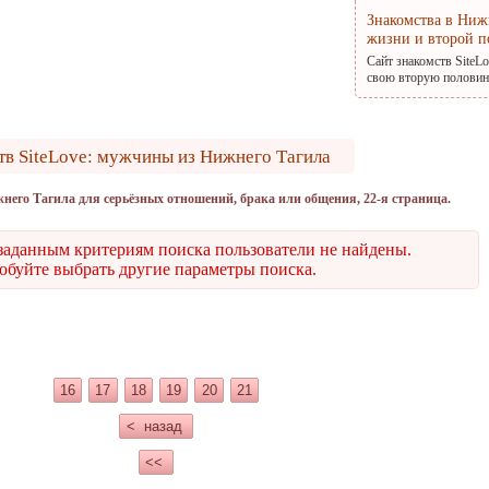
Знакомства в Ниж
жизни и второй п
Сайт знакомств SiteL
свою вторую половину
тв SiteLove: мужчины из Нижнего Тагила
его Тагила для серьёзных отношений, брака или общения, 22-я страница.
заданным критериям поиска пользователи не найдены.
буйте выбрать другие параметры поиска.
16
17
18
19
20
21
< назад
<<