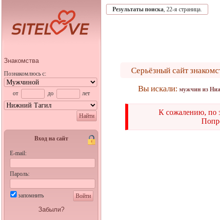
Результаты поиска
, 22-я страница.
Знакомства
Серьёзный сайт знакомс
Познакомлюсь с:
Вы искали:
мужчин из Нижн
от
до
лет
К сожалению, по 
Найти
Попро
Вход на сайт
E-mail:
Пароль:
запомнить
Войти
Забыли?