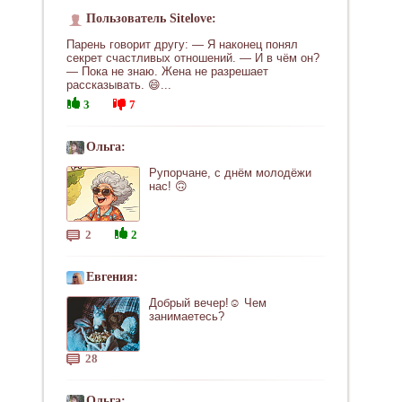
Пользователь Sitelove:
Парень говорит другу: — Я наконец понял
секрет счастливых отношений. — И в чём он?
— Пока не знаю. Жена не разрешает
рассказывать. 😄...
3
7
Ольга:
Рупорчане, с днём молодёжи
нас! 🙃
2
2
Евгения:
Добрый вечер!☺ Чем
занимаетесь?
28
Ольга: