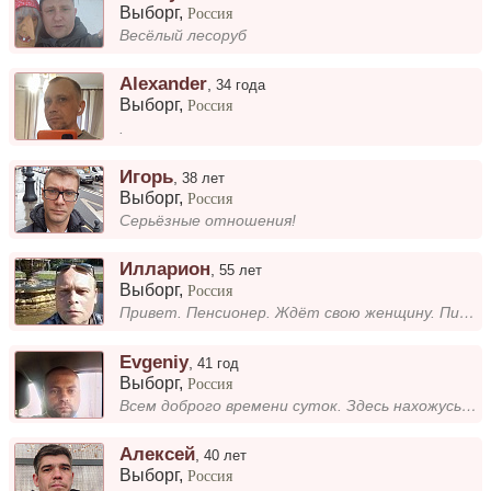
Выборг
,
Россия
Весёлый лесоруб
Alexander
,
34 года
Выборг
,
Россия
.
Игорь
,
38 лет
Выборг
,
Россия
Серьёзные отношения!
Илларион
,
55 лет
Выборг
,
Россия
Привет. Пенсионер. Ждёт свою женщину. Пишите, кто согласен на переезд.
Evgeniy
,
41 год
Выборг
,
Россия
Всем доброго времени суток. Здесь нахожусь с одной целью, найти родную душу.
Алексей
,
40 лет
Выборг
,
Россия