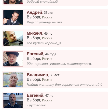
добрый спокойный
Андрей
,
36 лет
Выборг
,
Россия
Ищу спутницу жизни
Михаил
,
45 лет
Выборг
,
Россия
всё будет хорошо)))
Евгений
,
44 года
Выборг
,
Россия
90е пережил. умиляюсь возвращением.
Владимир
,
50 лет
Выборг
,
Россия
Найти женщину для серьезных отношений дети взрослые живут отдельно работаю строителем живу в Выборге
Евгений
,
47 лет
Выборг
,
Россия
Трудоголик