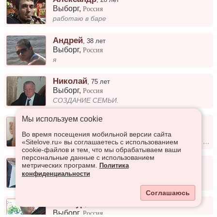
Выборг
,
Россия
работаю в баре
Андрей
,
38 лет
Выборг
,
Россия
я
Николай
,
75 лет
Выборг
,
Россия
СОЗДАНИЕ СЕМЬИ.
Мы используем сookie
Юрий
,
49 лет
Выборг
,
Россия
Во время посещения мобильной версии сайта
Добрый, адекватный, открытый в общении, с чувством юмора, верный. Не терплю- ложь. Не прощаю - измену и предательство....
«Sitelove.ru» вы соглашаетесь с использованием
cookie-файлов и тем, что мы обрабатываем ваши
персональные данные с использованием
Павел
,
43 года
метрических программ.
Политика
Выборг
,
Россия
конфиденциальности
Адекватный)
Соглашаюсь
Газинур
,
39 лет
Выборг
,
Россия