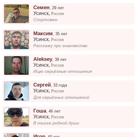
Семен
,
29 лет
Усинск
,
Россия
Спортсмен
Максим
,
35 лет
Усинск
,
Россия
Расскажу при знакомстве
Aleksey
,
39 лет
Усинск
,
Россия
Ищю серьёзные отношения
Сергей
,
33 года
Усинск
,
Россия
Для серьёзных отношений
Гоша
,
46 лет
Усинск
,
Россия
В поиске родной души
Игор
,
40 лет