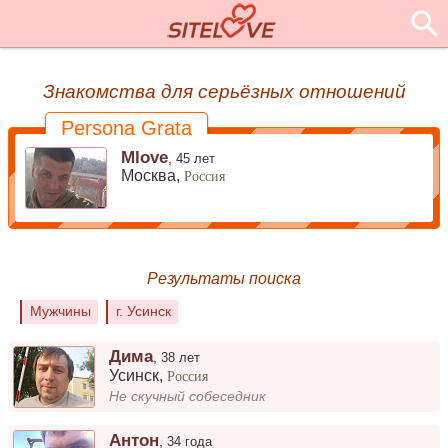
Знакомства для серьёзных отношений
Persona Grata
Mlove
,
45 лет
Москва,
Россия
Результаты поиска
Мужчины
г. Усинск
Дима
,
38 лет
Усинск
,
Россия
Не скучный собеседник
Антон
,
34 года