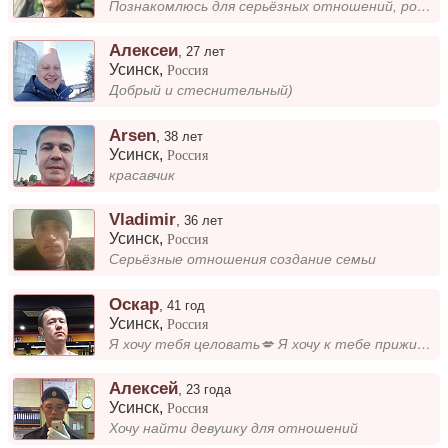
Познакомлюсь для серьёзных отношений, рост178, вес78-80
Алексеи
,
27 лет
Усинск
,
Россия
Добрый и стеснительный)
Arsen
,
38 лет
Усинск
,
Россия
красавчик
Vladimir
,
36 лет
Усинск
,
Россия
Серьёзные отношения создание семьи
Оскар
,
41 год
Усинск
,
Россия
Я хочу тебя целовать💋 Я хочу к тебе прижиматься. 🫂 Рассветы с тобой встречать. 👩‍❤️‍👨 Закатом вдвоём любоваться. 👩‍❤️‍💋‍...
Алексей
,
23 года
Усинск
,
Россия
Хочу найти девушку для отношений