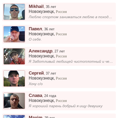
Mikhail
,
35 лет
Новокузнецк
,
Россия
Люблю спортом заниматься люблю в походы ходить
Павел
,
36 лет
Новокузнецк
,
Россия
О себе.
Александр
,
27 лет
Новокузнецк
,
Россия
Я Заботливый любищей чистоплотный и честный
Сергей
,
37 лет
Новокузнецк
,
Россия
Хочу с/о
Слава
,
24 года
Новокузнецк
,
Россия
Я хороший парень добрый я ищу девушку
Maxim
,
29 лет