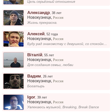
Цель серьёзный отношения
Александр
,
38 лет
Новокузнецк
,
Россия
Жизнь прекрасна.
Алексей
,
52 года
Новокузнецк
,
Россия
Буду рад знакомству с девушкой, со спокойным и уравновешенным характером, без вредных привычек, ведущей здоровый образ ж...
Віталій
,
55 лет
Новокузнецк
,
Россия
Для создания семьи, любви
Вадим
,
26 лет
Новокузнецк
,
Россия
Богатырь
Igor
,
39 лет
Новокузнецк
,
Россия
Увлекаюсь музыкой, Breaking, Break Dance