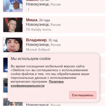
Новокузнецк
,
Россия
: )
Миша
,
24 года
Новокузнецк
,
Россия
По Кайфу жить
Владимир
,
31 год
Новокузнецк
,
Россия
Милый добрый
Мы используем сookie
Igor
,
39 лет
Новокузнецк
,
Россия
Во время посещения мобильной версии сайта
Увлекаюсь музыкой, Breaking, Break Dance
«Sitelove.ru» вы соглашаетесь с использованием
cookie-файлов и тем, что мы обрабатываем ваши
персональные данные с использованием
Коля
,
51 год
метрических программ.
Политика
Новокузнецк
,
Россия
конфиденциальности
Работаю
Соглашаюсь
Антон
,
44 года
Новокузнецк
,
Россия