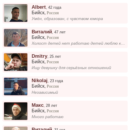
Albert
,
42 года
Бийск
,
Россия
Умён, образован, с чувством юмора
Виталий
,
47 лет
Бийск
,
Россия
Холост детей нет работаю детей люблю курю алкоголь пиво ретко хочу создать семью дети не помеха буду любить и заботеца...
Dmitry
,
25 лет
Бийск
,
Россия
Ищу девушку для серьёзных отношений
Nikolaj
,
23 года
Бийск
,
Россия
Независимый
Макс
,
28 лет
Бийск
,
Россия
Много работаю
Виталий
,
31 год