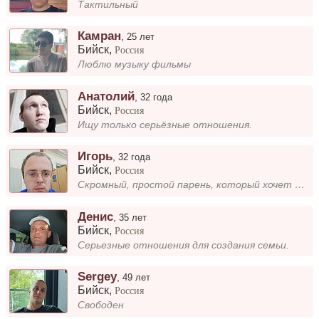
Тактильный
Камран
,
25 лет
Бийск
,
Россия
Люблю музыку фильмы
Анатолий
,
32 года
Бийск
,
Россия
Ищу только серьёзные отношения.
Игорь
,
32 года
Бийск
,
Россия
Скромный, простой парень, который хочет познакомиться с интересной девушкой для серьезных отношений.
Денис
,
35 лет
Бийск
,
Россия
Серьезные отношения для создания семьи.
Sergey
,
49 лет
Бийск
,
Россия
Свободен