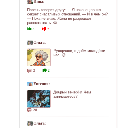
Инна:
Парень говорит другу: — Я наконец понял
секрет счастливых отношений. — И в чём он?
— Пока не знаю. Жена не разрешает
рассказывать. 😄...
3
7
Ольга:
Рупорчане, с днём молодёжи
нас! 🙃
2
2
Евгения:
Добрый вечер!☺ Чем
занимаетесь?
28
Ольга: