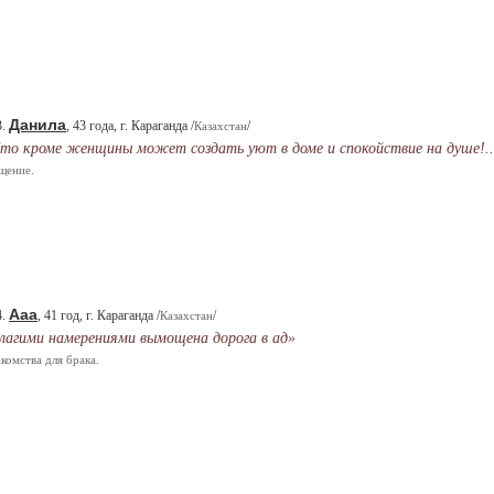
Данила
3.
, 43 года, г. Караганда /
/
Казахстан
то кроме женщины может создать уют в доме и спокойствие на душе!..
щение.
Aaa
4.
, 41 год, г. Караганда /
/
Казахстан
лагими намерениями вымощена дорога в ад»
комства для брака.