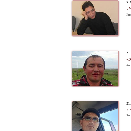
21
«
Зна
21
«В
Зна
21
«-
Зна