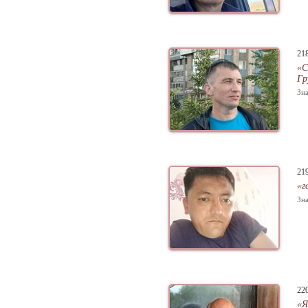
21
«С
Гр
Зна
21
«г
Зна
22
«Я