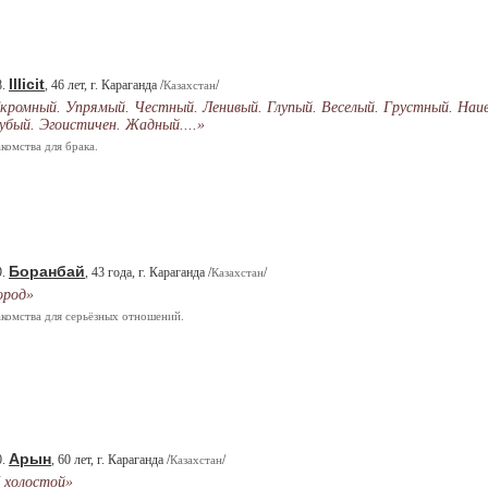
Illicit
8.
, 46 лет, г. Караганда /
/
Казахстан
кромный. Упрямый. Честный. Ленивый. Глупый. Веселый. Грустный. Наи
убый. Эгоистичен. Жадный....»
комства для брака.
Боранбай
9.
, 43 года, г. Караганда /
/
Казахстан
ород»
комства для серьёзных отношений.
Арын
0.
, 60 лет, г. Караганда /
/
Казахстан
 холостой»