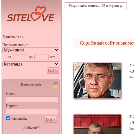
Результаты поиска
, 22-я страница.
Знакомства
Серьёзный сайт знакомс
Познакомлюсь с:
от
до
лет
21
Найти
«В
Зна
Вход на сайт
E-mail:
Пароль:
21
запомнить
Войти
«Л
Забыли?
Зна