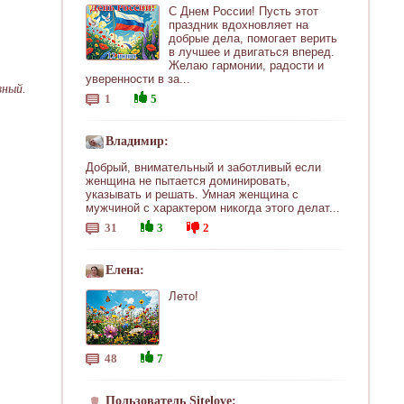
С Днем России! Пусть этот
праздник вдохновляет на
добрые дела, помогает верить
в лучшее и двигаться вперед.
Желаю гармонии, радости и
уверенности в за...
вный.
1
5
Владимир:
Добрый, внимательный и заботливый если
женщина не пытается доминировать,
указывать и решать. Умная женщина с
мужчиной с характером никогда этого делат...
31
3
2
Елена:
Лето!
48
7
Пользователь Sitelove: