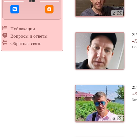
или
2
Публикации
21
Вопросы и ответы
«К
Обратная связь
Об
21
«Б
Зна
6