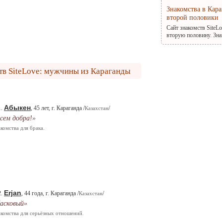
Знакомства в Кар
второй половики
Сайт знакомств SiteL
вторую половину. Зна
тв SiteLove: мужчины из Караганды
Абыкен
1.
, 45 лет, г. Караганда /
/
Казахстан
сем добра!»
комства для брака.
Erjan
2.
, 44 года, г. Караганда /
/
Казахстан
асковый»
комства для серьёзных отношений.