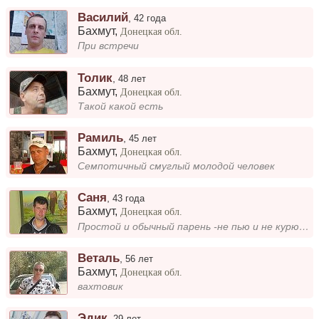
Василий
,
42 года
Бахмут
,
Донецкая обл.
При встречи
Толик
,
48 лет
Бахмут
,
Донецкая обл.
Такой какой есть
Рамиль
,
45 лет
Бахмут
,
Донецкая обл.
Семпотичный смуглый молодой человек
Саня
,
43 года
Бахмут
,
Донецкая обл.
Простой и обычный парень -не пью и не курю -люблю очень животных и детей сладкое и футбол!!...
Веталь
,
56 лет
Бахмут
,
Донецкая обл.
вахтовик
Эдик
,
29 лет