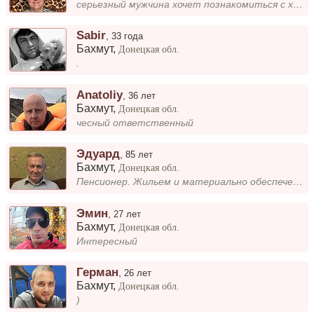
серьезный мужчина хочет познакомиться с хорошей женщиной для совместного проживания
Sabir
,
33 года
Бахмут
,
Донецкая обл.
.
Anatoliy
,
36 лет
Бахмут
,
Донецкая обл.
чесный ответственный
Эдуард
,
85 лет
Бахмут
,
Донецкая обл.
Пенсионер. Жильем и материально обеспечен. Познакомлюсь с женщиной.
Эмин
,
27 лет
Бахмут
,
Донецкая обл.
Интересный
Герман
,
26 лет
Бахмут
,
Донецкая обл.
)